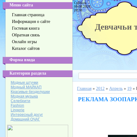
Суббота
Меню сайта
08.08.2026
20:30
Главная страница
Информация о сайте
Девчачьи 
Гостевая книга
Обратная связь
Онлайн игры
Каталог сайтов
Форма входа
Категории раздела
Модные штучки
Модный МАЙКАП
Главная
»
2012
»
Апрель
»
19
» 
Красивые безделушки
Модная музыка
РЕКЛАМА ЗООПАРК
Cелебрити
Fashion
Lingerie
Интересный досуг
Домашний ОЧАГ