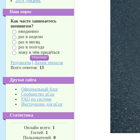
2019 Декабрь
Наш опрос
Как часто занимаетесь
шопингом?
ежедневно
раз в неделю
раз в месяц
раз в полгода
хожу в чём придёться
Результаты
|
Архив опросов
Всего ответов:
13
Друзья сайта
Официальный блог
Сообщество uCoz
FAQ по системе
Инструкции для uCoz
Статистика
Онлайн всего:
1
Гостей:
1
Пользователей:
0